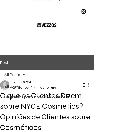
Post
All Posts
online6824
All Posts
24 de fev.
4 min de leitura
O que os Clientes Dizem
Segredos para um cabelo perfeito
sobre NYCE Cosmetics?
Opiniões de Clientes sobre
Cosméticos