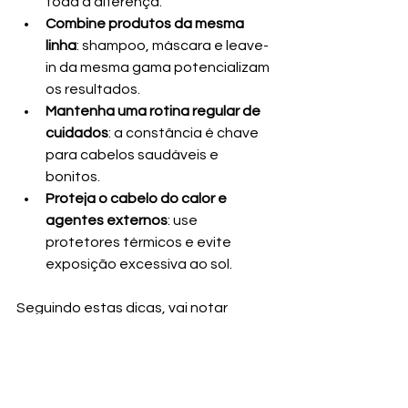
toda a diferença.
Combine produtos da mesma 
linha
: shampoo, máscara e leave-
in da mesma gama potencializam 
os resultados.
Mantenha uma rotina regular de 
cuidados
: a constância é chave 
para cabelos saudáveis e 
bonitos.
Proteja o cabelo do calor e 
agentes externos
: use 
protetores térmicos e evite 
exposição excessiva ao sol.
Seguindo estas dicas, vai notar 
melhorias visíveis e duradouras no seu 
cabelo.