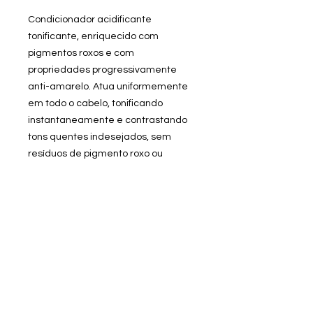
Condicionador acidificante
tonificante, enriquecido com
pigmentos roxos e com
propriedades progressivamente
anti-amarelo. Atua uniformemente
em todo o cabelo, tonificando
instantaneamente e contrastando
tons quentes indesejados, sem
resíduos de pigmento roxo ou
mudança de cor. O exclusivo
Complexo Beautox nutre
profundamente o cabelo, enquanto
repõe as áreas danificadas,
fortalece a fibra e suaviza a
estrutura do eixo. O cabelo fica
macio e domado, com tons
uniformes, brilhantes, neutros e frios.