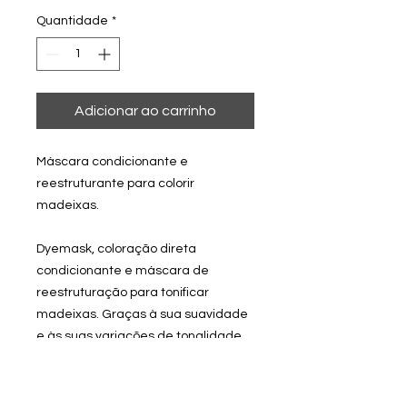
Quantidade
*
Adicionar ao carrinho
Máscara condicionante e
reestruturante para colorir
madeixas.
Dyemask, coloração direta
condicionante e máscara de
reestruturação para tonificar
madeixas. Graças à sua suavidade
e às suas variações de tonalidade
fáceis de cuidar, é ideal em salões
para harmonizar comprimentos e
pontas durante o serviço de