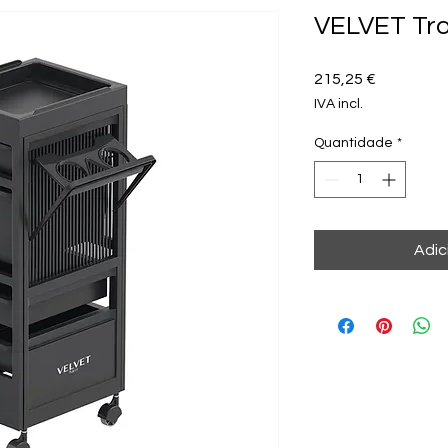
VELVET Tro
Preço
215,25 €
IVA incl.
Quantidade
*
Adic