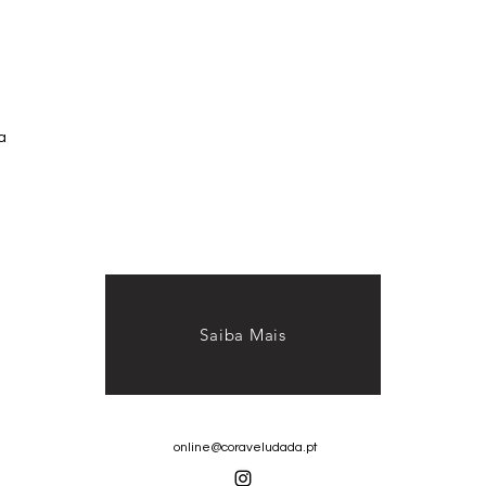
a
Saiba Mais
online@coraveludada.pt