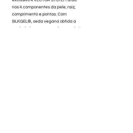
exclusivo 4 VECTOR SYSTEM atua
nos 4 componentes da pele, raiz,
comprimento e pontas. Com
SILKGEL®, seda vegana obtida a
partir da fermentação de materiais
vegetais. Atua diariamente
restaurando o equilíbrio do sistema
capilar face aos fenómenos
relacionados com o excesso de
sebo.
Saiba Mais
online@coraveludada.pt