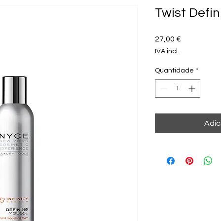
Twist Defi
Preço
27,00 €
IVA incl.
Quantidade
*
Adic