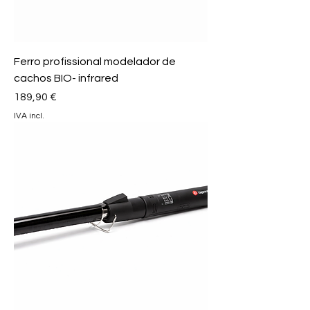
Ferro profissional modelador de
cachos BIO- infrared
Preço
189,90 €
IVA incl.