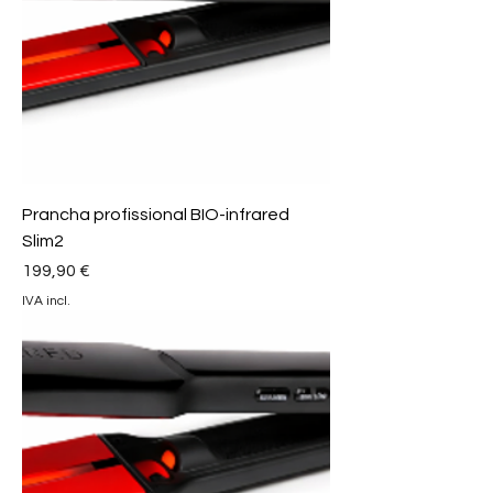
Prancha profissional BIO-infrared
Slim2
Preço
199,90 €
IVA incl.