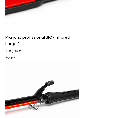
Prancha profissional BIO- infrared
Large 2
Preço
199,90 €
IVA incl.