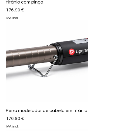
titânio com pinça
Preço
176,90 €
IVA incl.
Ferro modelador de cabelo em titânio
Preço
176,90 €
IVA incl.