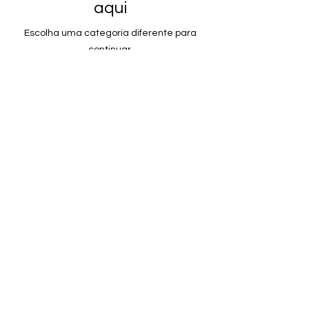
aqui
Escolha uma categoria diferente para
continuar.
Saiba Mais
online@coraveludada.pt
Política de Privacidade
©2023 por New York Cosmetic Experience. Cor
Aveludada Cosmética Lda
Termos e Condições
Livro de Reclamações