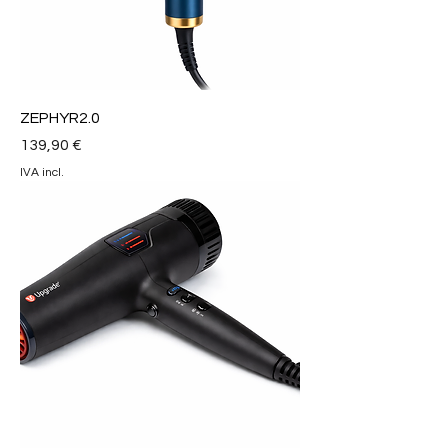
ZEPHYR2.0
Preço
139,90 €
IVA incl.