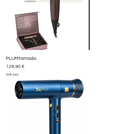
PLUMtornado
Preço
129,90 €
IVA incl.