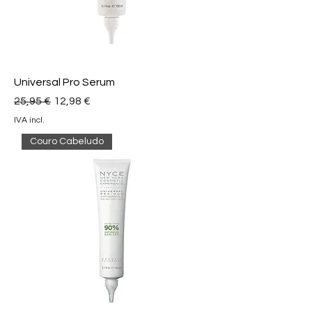
Universal Pro Serum
Preço normal
Preço promocional
25,95 €
12,98 €
IVA incl.
Couro Cabeludo