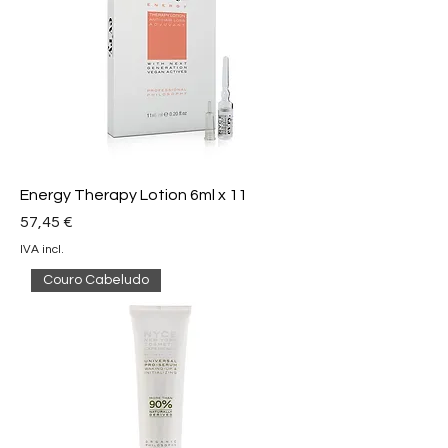
Energy Therapy Lotion 6ml x 11
Preço
57,45 €
IVA incl.
Couro Cabeludo