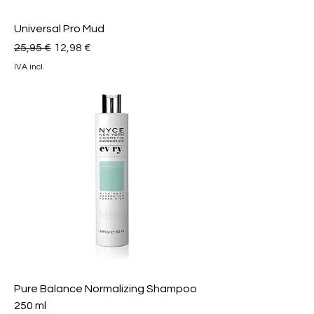
Universal Pro Mud
Preço normal
Preço promocional
25,95 €
12,98 €
IVA incl.
Pure Balance Normalizing Shampoo
250 ml